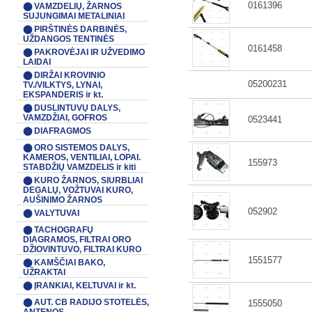
0161396
⬤ VAMZDELIŲ, ŽARNOS
SUJUNGIMAI METALINIAI
⬤ PIRŠTINĖS DARBINĖS,
UŽDANGOS TENTINĖS
0161458
⬤ PAKROVĖJAI IR UŽVEDIMO
LAIDAI
⬤ DIRŽAI KROVINIO
05200231
TV./VILKTYS, LYNAI,
EKSPANDERIS ir kt.
⬤ DUSLINTUVŲ DALYS,
VAMZDŽIAI, GOFROS
0523441
⬤ DIAFRAGMOS
⬤ ORO SISTEMOS DALYS,
KAMEROS, VENTILIAI, LOPAI.
155973
STABDŽIŲ VAMZDELIS ir kiti
⬤ KURO ŽARNOS, SIURBLIAI
DEGALŲ, VOŽTUVAI KURO,
AUŠINIMO ŽARNOS
052902
⬤ VALYTUVAI
⬤ TACHOGRAFŲ
DIAGRAMOS, FILTRAI ORO
DŽIOVINTUVO, FILTRAI KURO
1551577
⬤ KAMŠČIAI BAKO,
UŽRAKTAI
⬤ ĮRANKIAI, KELTUVAI ir kt.
⬤ AUT. CB RADIJO STOTELĖS,
1555050