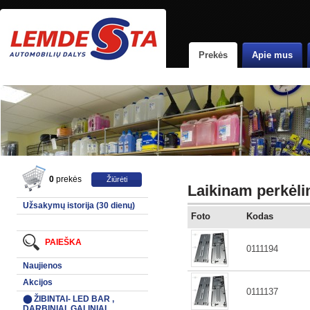
Prekės
Apie mus
0
prekės
Žiūrėti
Laikinam perkėl
Užsakymų istorija (30 dienų)
Foto
Kodas
PAIEŠKA
0111194
Naujienos
Akcijos
0111137
⬤ ŽIBINTAI- LED BAR ,
DARBINIAI, GALINIAI,