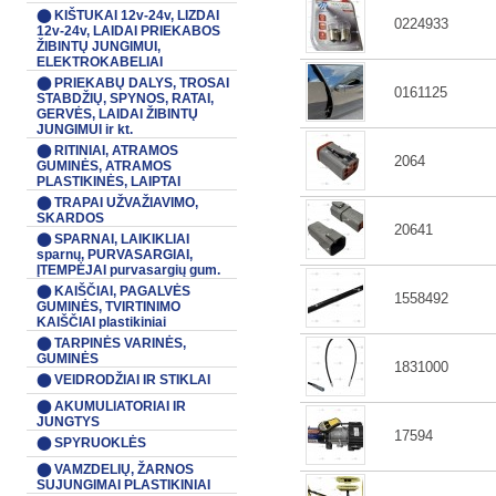
⬤ KIŠTUKAI 12v-24v, LIZDAI
0224933
12v-24v, LAIDAI PRIEKABOS
ŽIBINTŲ JUNGIMUI,
ELEKTROKABELIAI
⬤ PRIEKABŲ DALYS, TROSAI
0161125
STABDŽIŲ, SPYNOS, RATAI,
GERVĖS, LAIDAI ŽIBINTŲ
JUNGIMUI ir kt.
⬤ RITINIAI, ATRAMOS
2064
GUMINĖS, ATRAMOS
PLASTIKINĖS, LAIPTAI
⬤ TRAPAI UŽVAŽIAVIMO,
SKARDOS
20641
⬤ SPARNAI, LAIKIKLIAI
sparnų, PURVASARGIAI,
ĮTEMPĖJAI purvasargių gum.
⬤ KAIŠČIAI, PAGALVĖS
1558492
GUMINĖS, TVIRTINIMO
KAIŠČIAI plastikiniai
⬤ TARPINĖS VARINĖS,
GUMINĖS
1831000
⬤ VEIDRODŽIAI IR STIKLAI
⬤ AKUMULIATORIAI IR
JUNGTYS
17594
⬤ SPYRUOKLĖS
⬤ VAMZDELIŲ, ŽARNOS
SUJUNGIMAI PLASTIKINIAI