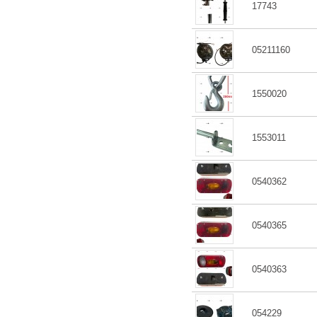
17743
05211160
1550020
1553011
0540362
0540365
0540363
054229