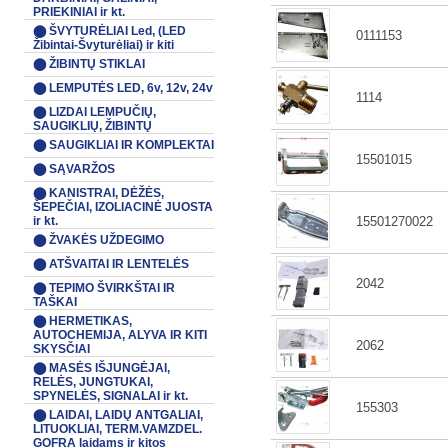
PRIEKINIAI ir kt.
⬤ ŠVYTURĖLIAI Led, (LED
0111153
Žibintai-Švyturėliai) ir kiti
⬤ ŽIBINTŲ STIKLAI
⬤ LEMPUTĖS LED, 6v, 12v, 24v
1114
⬤ LIZDAI LEMPUČIŲ,
SAUGIKLIŲ, ŽIBINTŲ
⬤ SAUGIKLIAI IR KOMPLEKTAI
15501015
⬤ SĄVARŽOS
⬤ KANISTRAI, DĖŽĖS,
ŠEPEČIAI, IZOLIACINĖ JUOSTA
ir kt.
15501270022
⬤ ŽVAKĖS UŽDEGIMO
⬤ ATŠVAITAI IR LENTELĖS
2042
⬤ TEPIMO ŠVIRKŠTAI IR
TAŠKAI
⬤ HERMETIKAS,
AUTOCHEMIJA, ALYVA IR KITI
2062
SKYSČIAI
⬤ MASĖS IŠJUNGĖJAI,
RELĖS, JUNGTUKAI,
SPYNELĖS, SIGNALAI ir kt.
155303
⬤ LAIDAI, LAIDŲ ANTGALIAI,
LITUOKLIAI, TERM.VAMZDEL.
GOFRA laidams ir kitos