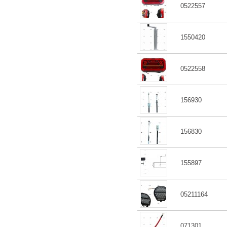
0522557
1550420
0522558
156930
156830
155897
05211164
071301