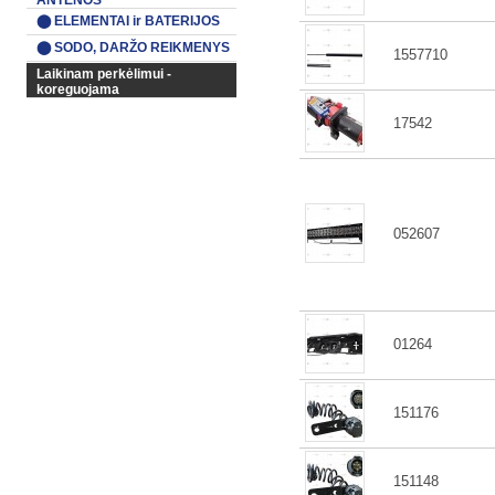
ANTENOS
⬤ ELEMENTAI ir BATERIJOS
⬤ SODO, DARŽO REIKMENYS
1557710
Laikinam perkėlimui -
koreguojama
17542
052607
01264
151176
151148